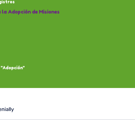
gistros
 la Adopción de Misiones
 "Adopción"