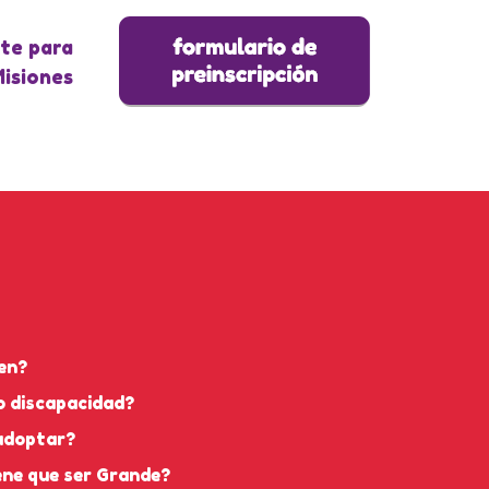
te para
Misiones
en?
o discapacidad?
 adoptar?
ene que ser Grande?