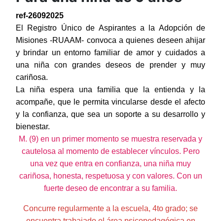
ref-26092025
El Registro Único de Aspirantes a la Adopción de
Misiones -RUAAM-
convoca
a quienes deseen
ahijar
y brindar un entorno familiar de amor y cuidados a
una niña
con grandes deseos de prender y muy
cariñosa
.
La niña espera una familia que la entienda y la
acompañe, que le permita vincularse desde el afecto
y la confianza, que sea un soporte a su desarrollo y
bienestar.
M.
(
9
)
en un primer momento
se muestra
reservada y
cautelosa al momento de establecer vínculos.
Pero
una vez que entra en confianza,
una niña muy
cariñosa, honesta, respetuosa
y
con valores.
C
on un
fuerte deseo de encontrar a su familia.
Concurre regularmente a la escuela, 4to grado; se
encuentra trabajado el área psicopedagógica en