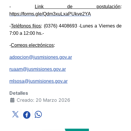
-
Link de postulación
:
https://forms.gle/Qdm3xuLxaPUkve2YA
-
Teléfonos fijos
: (0376) 4408693 -Lunes a Viernes de
7:00 a 12:00 hs.-
-
Correos electrónicos
:
adopcion@jusmisiones.gov.ar
ruaam@jusmisiones.gov.ar
mlsosa@jusmisiones.gov.ar
Detalles
Creado: 20 Marzo 2026