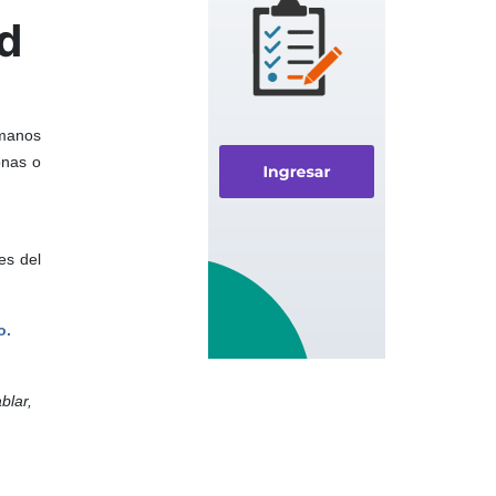
d
rmanos
onas o
es del
o.
blar,