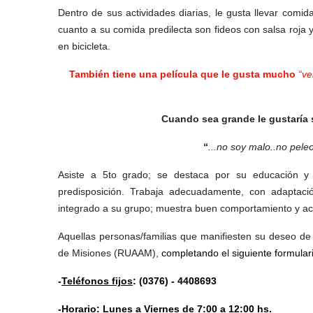
Dentro de sus actividades
diarias, le gusta llevar comid
cuanto a su comida predilecta son fideos con salsa roja y
en bicicleta.
También
tiene una película que le gusta mucho
“
ve
Cuando sea grande le gustaría 
“
...no soy malo..no pele
Asiste a 5to grado; se destaca por su educación y 
predisposición. Trabaja adecuadamente, con adaptació
integrado a su grupo; muestra buen comportamiento y ace
Aquellas personas/familias que manifiesten su deseo de 
de Misiones (RUAAM),
completando el siguiente formular
-
Teléfonos fijos
: (0376) - 4408693
-
Horario
: Lunes a Viernes de 7:00 a 12:00 hs.