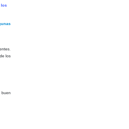
 los
lgunas
entes.
de los
n buen