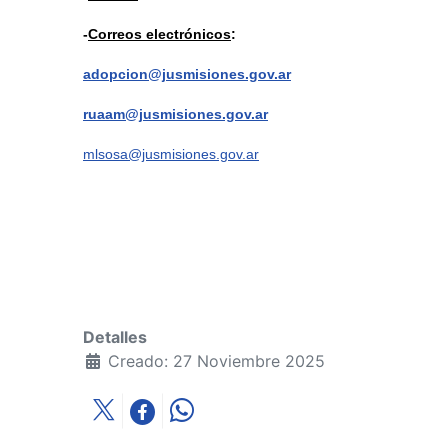
-
Correos electrónicos
:
adopcion@jusmisiones.gov.ar
ruaam@jusmisiones.gov.ar
mlsosa@jusmisiones.gov.ar
Detalles
Creado: 27 Noviembre 2025