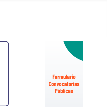
s
y
a
n
e