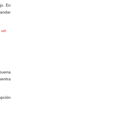
jo. En
 andar
n un
 buena
uentra
opción