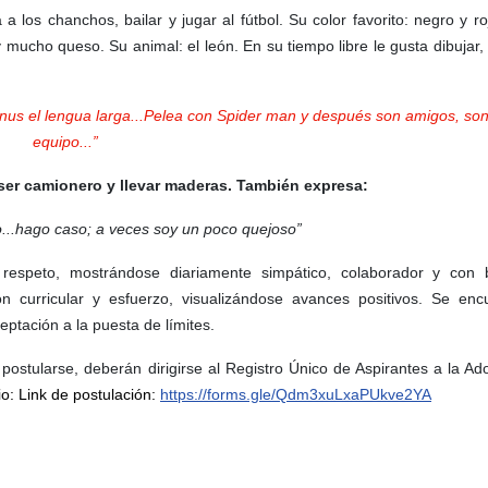
a a los chanchos, bailar y jugar al fútbol. Su color favorito: negro y ro
 mucho queso. Su animal: el león. En su tiempo libre le gusta dibujar,
nus el lengua larga...Pelea con Spider man y después
son amigos, so
equipo...”
ser camionero y llevar maderas. También expresa:
o...hago caso; a veces soy un poco quejoso”
respeto, mostrándose diariamente simpático, colaborador y con
n curricular y esfuerzo, visualizándose avances positivos. Se enc
ptación a la puesta de límites.
postularse, deberán dirigirse al Registro Único de Aspirantes a la Ad
io: Link de postulación:
https://forms.gle/Qdm3xuLxaPUkve2YA